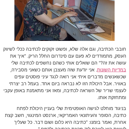
חובבי הכתיבה, וגם אלה שלא, ופשוט זקוקים לכתיבה ככלי לשיווק
העסק, מתמודדים לא פעם עם סינדרום החלל הריק. "איך את
עושה את זה?" הם שואלים אותי כשהם נחשפים לכתיבה שלי
במדיות השונות
. אני יודעת שזה מעצבן אותם כשאני מסבירה,
שכשאנשים מדברים איתי אני רואה לנגד עיני פוסטים עפים
באוויר. אבל היכולת הזו לא נבראה ביום אחד. בעמל רב יצרתי
לעצמי שריר של השראה לכתיבה, ומאז אני מתאמנת באופן עקבי
ומתחזקת אותו.
בניגוד מוחלט לגישה האופטימית שלי בעניין היכולת לפתח
כתיבה, הסופר והעיתונאי האמריקאי, ארנסט המינגווי, חשב קצת
אחרת, ואמר בזמנו: "כתיבה היא כלום ושום דבר. כל שעליך
לעשות הוא לשבת ליד מכונת הכתיבה ולדמם."