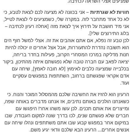
שמניעים אצלי השראה לכתיבה.
חוויות לא שגרתיות
– אני בכוונה לא מציעה לכם לצאת לטבע, כי
לא כל אחד מתחבר לזה. במקרה שלי, כשמציעים לי לצאת לטייל,
אני מיד חושבת על תירוץ איך לצאת מזה [אחלה רעיון לכתיבה –
בלוג התירוצים שלי!].
לכן טבע זה נפלא, אם אתם אוהבים את זה. אצלי למשל חוף הים
הוא תשובה נהדרת להתעוררות, אבל אצל אחרים זו יכולה להיות
חנות מדליקה במרכז המסחרי הקרוב, פעילות בחדר בריחה,
יציאה לפאב עם חברה טובה שלא נפגשתם איתה מהתיכון, ביקור
בכלבייה שמציעה כלבים לאימוץ [לא חובה לאמץ], שיחה עם
אדם אקראי שפגשתם ברחוב, השתתפות במפגשים עסקיים
ועוד.
הרעיון הוא להזיז את החשיבה שלכם מהמסלול המוכר והנוח. כי
כשאנחנו הולכים באותם נתיבים, אז אנחנו מדברים באותה שפה,
ומייצרים את אותם תכנים. לכן עשו משהו אחר! היפגשו עם
חברים שלא פגשתם שנים, לכו בדרך שונה למקום העבודה, שבו
במיקום אחר במפגש קבוע שבו אתם משתתפים ונהלו שיחה עם
אנשים אחרים… הרעיון הבא שלכם וודאי יגיע משם.