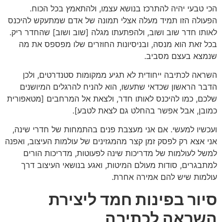
הכי טבעי יהיה להתרכז בנושא עצמו, ולהתאמץ בכל הכוח.
הפעולה הזו תמיד מעלה אצלי תמונה של אדם שמתעקש להיכנס
לאותו חדר שוב ושוב, ולהפתעתו מגלה [שוב ושוב] שהחדר ריק.
בכל זאת הוא מנסה, ובניסיונות החוזרים שלו מפספס את מה
שנמצא בעצם מסביב.
השראה לכתיבה ייחודית לא תגיע ממקומות סטנדרטים, ולכן
הדבר הראשון שכדאי שתעשו, הוא להניח להרגלים המיושנים
שלכם, כמו להיכנס לאותו חדר, ולצאת אל המרחבים [מטאפורית
כמובן, אבל אפשר בהחלט גם לצאת לטבע].
ועכשיו למעשי. אם אני מעצבת פנים בהתמחות של חדרי שינה,
אני אצא רק לפסק זמן קצר מהמגזינים של עולמות העיצוב, ואפנה
למשל לעולמות של מדריכות שינה לפעוטות, מדריכות הורים
למתבגרים, סודות מעולם המיטות, ואגע בנושאי העיצוב דרך
עולמות שיש להם אמירה אחרת.
סיור בפינות חמד ליצירת
השראה לכתיבה