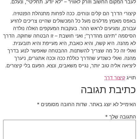
לעבר המקום החשוב וזורק לאוויר – "לא יודע. תחליטי", ונעלם.
קיצורי הדרך הם קלים ונוחים. ככה לפחות מתנהלת הפנטזיה.
באפס מאמץ מדלגים מעל כל המכשולים שהיינו צריכים להזיע
עבורם, ומגיעים לראש ההר. בעקבות המעקפים האלה נולדה
הסיסמה "תיהנו מהדרך"; ואני חושבת – זו הבטחה שחוקה. הדרך
לא מהנה. היא קשה, והיא כואבת, היא מעייפת והיא תובענית.
ואולי זה כל מה שצריך להשתנות. ההבטחה שאפשר לנוע בדרך
מהנה. ואולי כשנדע שהדרך כוללת ככה וככה אתגרים, ניערך
ליציאה אליה טוב יותר, נגייס משאבים, ונצא. הפעם בלי קיצורים.
תוייג
קיצור דרך
כתיבת תגובה
האימייל לא יוצג באתר.
שדות החובה מסומנים
*
התגובה שלך
*