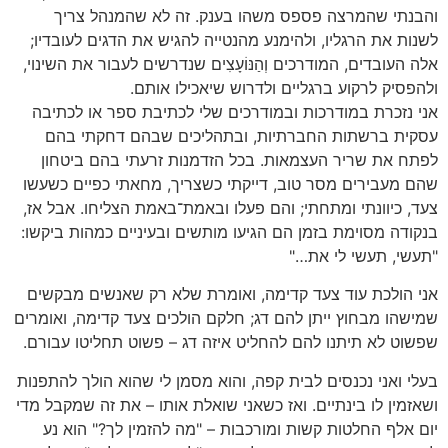
והבנתי שהמרצה פספס משהו בענק. זה לא שהמנהל צריך
לשנות את הרגליו, ולהימנע מהנטייה להגיש את הדגים לעובדיו;
אלה העובדים, המודרכים וְהַנּוֹעָצִים שנדרשים לעבור את השינוי,
ולהפסיק לרקוע ברגליים ולדרוש שיאכילו אותם.
אני נזכרת במודרכות ובמודרכים שלי לכתיבת ספר או לכתיבה
עסקית ברשתות החברתיות, ובתהליכים שבהם דחקתי בהם
לפתח את שריר העצמאות. בכל הזדמנות זרעתי בהם ביטחון
שהם מעבירים מסר טוב, דייקתי כשצריך, מחאתי כפיים כשעשו
צעד, כיוונתי ומתחתי; והם פעלו ובאמת־באמת הצליחו. אבל אז,
בנקודה מסוימת בזמן הם הגיעו מותשים ובעיניים כמהות ביקשו:
"תעשי, תעשי לי את…"
אני הולכת עוד צעד קדימה, ואומרת שלא רק שאנשים מבקשים
שמישהו מבחוץ ייתן להם דג; חלקם הולכים צעד קדימה, ואומרים
שפשוט לא תיתנו להם להחליט איזה דג – פשוט תחליטו עבורם.
בעלי ואני נכנסים לבית קפה, והוא מסמן לי שהוא הולך להתפנות
ושאזמין לו בינתיים. ואז כשאני שואלת אותו – את זה שמקבל מדי
יום אלף החלטות קשות ומורכבות – "מה להזמין לך?" הוא נע